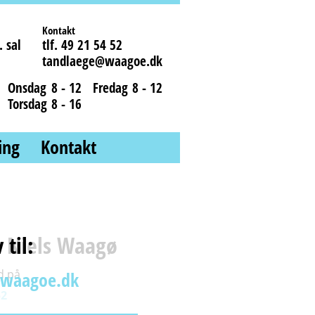
Kontakt
 sal
tlf. 49 21 54 52
tandlaege@waagoe.dk
Onsdag
8 - 12
Fredag
8 - 12
Torsdag
8 - 16
ing
Kontakt
 Niels Waagø
 til:
gså bare
tid online
id på
@waagoe.dk
52