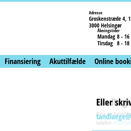
Adresse
Groskenstræde 4, 1.
3000 Helsingør
Åbningstider
Mandag
8 - 16
Tirsdag
8 - 18
Finansiering
Akuttilfælde
Online book
Tandlæge
Eller skriv
Du kan o
booke en 
Ring og bestil t
tandlaege
telefon
492154