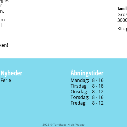
r
Tand
n.
Gros
 om
3000
l
Klik
kken!
Nyheder
Åbningstider
Ferie
Mandag:
8 - 16
Tirsdag:
8 - 18
Onsdag:
8 - 12
Torsdag:
8 - 16
Fredag:
8 - 12
2026 © Tandlæge Niels Waagø