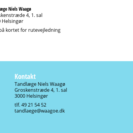
læge Niels Waagø
kenstræde 4, 1. sal
 Helsingør
 på kortet for rutevejledning
Kontakt
Tandlæge Niels Waagø
Groskenstræde 4, 1. sal
3000 Helsingør
tlf. 49 21 54 52
tandlaege@waagoe.dk