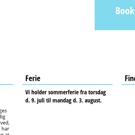
Book 
Book 
Book 
Ferie
Fin
Vi holder sommerferie fra torsdag
d. 9. juli til mandag d. 3. august.
ges
dig
 ved,
u har
og at